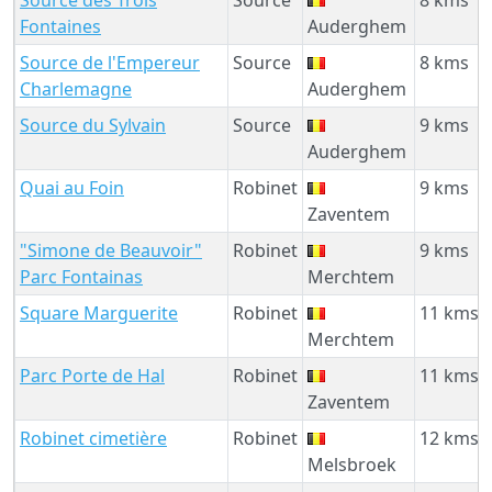
Fontaines
Auderghem
Source de l'Empereur
Source
8 kms
Charlemagne
Auderghem
Source du Sylvain
Source
9 kms
Auderghem
Quai au Foin
Robinet
9 kms
Zaventem
"Simone de Beauvoir"
Robinet
9 kms
Parc Fontainas
Merchtem
Square Marguerite
Robinet
11 kms
Merchtem
Parc Porte de Hal
Robinet
11 kms
Zaventem
Robinet cimetière
Robinet
12 kms
Melsbroek