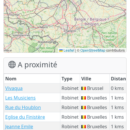
Leaflet
|
©
OpenStreetMap
contributors
A proximité
Nom
Type
Ville
Distanc
Vivaqua
Robinet
Brussel
0 kms
Les Musiciens
Robinet
Bruxelles
1 kms
Rue du Houblon
Robinet
Bruxelles
1 kms
Eglise du Finistère
Robinet
Bruxelles
1 kms
Jeanne Emile
Robinet
Bruxelles
1 kms