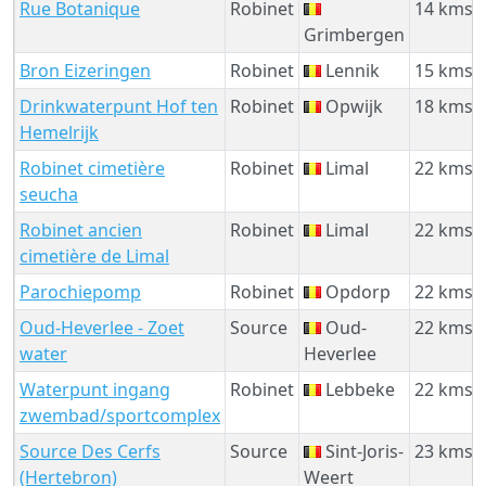
Rue Botanique
Robinet
14 kms
Grimbergen
Bron Eizeringen
Robinet
Lennik
15 kms
Drinkwaterpunt Hof ten
Robinet
Opwijk
18 kms
Hemelrijk
Robinet cimetière
Robinet
Limal
22 kms
seucha
Robinet ancien
Robinet
Limal
22 kms
cimetière de Limal
Parochiepomp
Robinet
Opdorp
22 kms
Oud-Heverlee - Zoet
Source
Oud-
22 kms
water
Heverlee
Waterpunt ingang
Robinet
Lebbeke
22 kms
zwembad/sportcomplex
Source Des Cerfs
Source
Sint-Joris-
23 kms
(Hertebron)
Weert