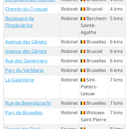
Chemin du Croquet
Robinet
Brussel
4 kms
Boulevard de
Robinet
Berchem-
5 kms
l’Impératrice
Sainte-
Agathe
Avenue des Gênets
Robinet
Bruxelles
6 kms
Avenue des Gênets
Robinet
Brussel
6 kms
Rue des Genévriers
Robinet
Bruxelles
6 kms
Parc du Val Maria
Robinet
Bruxelles
6 kms
La Galanterie
Robinet
Sint-
7 kms
Pieters-
Leeuw
Rue de Beemdgracht
Robinet
Bruxelles
7 kms
Parc de Bruxelles
Robinet
Woluwe-
7 kms
Saint-Pierre
Source des Trois
Source
8 kms