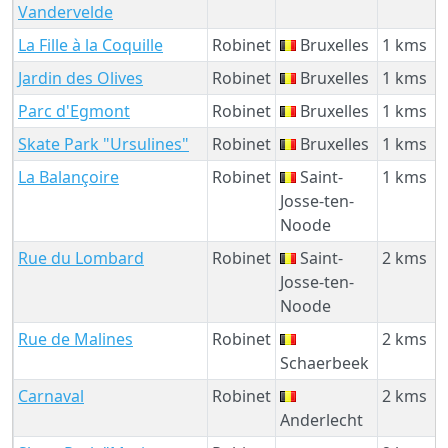
Vandervelde
La Fille à la Coquille
Robinet
Bruxelles
1 kms
Jardin des Olives
Robinet
Bruxelles
1 kms
Parc d'Egmont
Robinet
Bruxelles
1 kms
Skate Park "Ursulines"
Robinet
Bruxelles
1 kms
La Balançoire
Robinet
Saint-
1 kms
Josse-ten-
Noode
Rue du Lombard
Robinet
Saint-
2 kms
Josse-ten-
Noode
Rue de Malines
Robinet
2 kms
Schaerbeek
Carnaval
Robinet
2 kms
Anderlecht