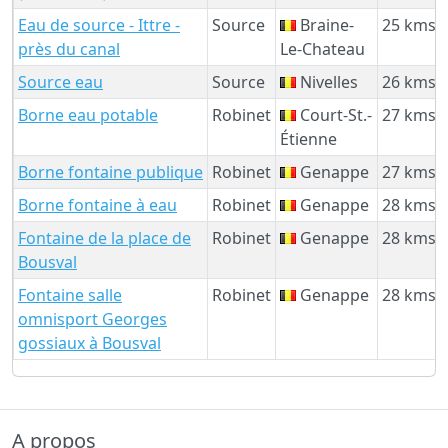
Eau de source - Ittre -
Source
Braine-
25 kms
près du canal
Le-Chateau
Source eau
Source
Nivelles
26 kms
Borne eau potable
Robinet
Court-St.-
27 kms
Étienne
Borne fontaine publique
Robinet
Genappe
27 kms
Borne fontaine à eau
Robinet
Genappe
28 kms
Fontaine de la place de
Robinet
Genappe
28 kms
Bousval
Fontaine salle
Robinet
Genappe
28 kms
omnisport Georges
gossiaux à Bousval
A propos