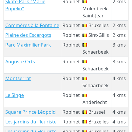
Skate Park "Marie
Robinet
2 kms
Popelin"
Molenbeek-
Saint-Jean
Commères à la Fontaine
Robinet
Bruxelles
2 kms
Plaine des Escargots
Robinet
Sint-Gillis
2 kms
Parc MaximilienPark
Robinet
3 kms
Schaerbeek
Auguste Orts
Robinet
3 kms
Schaarbeek
Montserrat
Robinet
4 kms
Schaarbeek
Le Singe
Robinet
4 kms
Anderlecht
Square Prince Léopold
Robinet
Brussel
4 kms
Les jardins du Fleuriste
Robinet
Bruxelles
4 kms
Les jardins du Fleuriste
Robinet
Bruxelles
4 kms