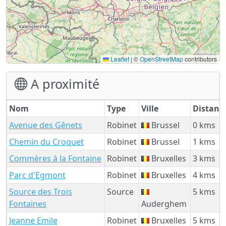
Leaflet
|
©
OpenStreetMap
contributors
A proximité
Nom
Type
Ville
Distanc
Avenue des Gênets
Robinet
Brussel
0 kms
Chemin du Croquet
Robinet
Brussel
1 kms
Commères à la Fontaine
Robinet
Bruxelles
3 kms
Parc d'Egmont
Robinet
Bruxelles
4 kms
Source des Trois
Source
5 kms
Fontaines
Auderghem
Jeanne Emile
Robinet
Bruxelles
5 kms