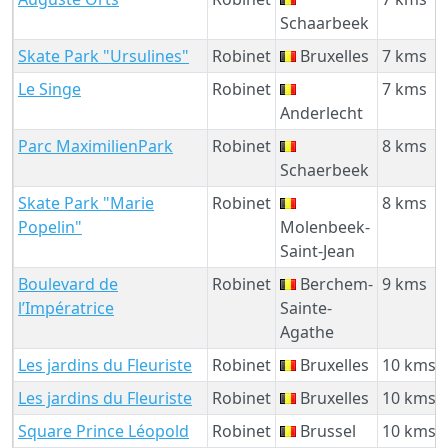
Schaarbeek
Skate Park "Ursulines"
Robinet
Bruxelles
7 kms
Le Singe
Robinet
7 kms
Anderlecht
Parc MaximilienPark
Robinet
8 kms
Schaerbeek
Skate Park "Marie
Robinet
8 kms
Popelin"
Molenbeek-
Saint-Jean
Boulevard de
Robinet
Berchem-
9 kms
l’Impératrice
Sainte-
Agathe
Les jardins du Fleuriste
Robinet
Bruxelles
10 kms
Les jardins du Fleuriste
Robinet
Bruxelles
10 kms
Square Prince Léopold
Robinet
Brussel
10 kms