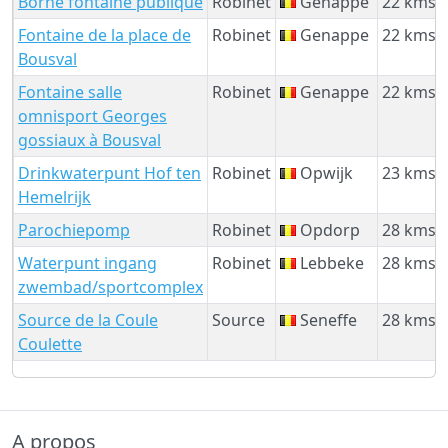
Borne fontaine publique
Robinet
Genappe
22 kms
Fontaine de la place de
Robinet
Genappe
22 kms
Bousval
Fontaine salle
Robinet
Genappe
22 kms
omnisport Georges
gossiaux à Bousval
Drinkwaterpunt Hof ten
Robinet
Opwijk
23 kms
Hemelrijk
Parochiepomp
Robinet
Opdorp
28 kms
Waterpunt ingang
Robinet
Lebbeke
28 kms
zwembad/sportcomplex
Source de la Coule
Source
Seneffe
28 kms
Coulette
A propos