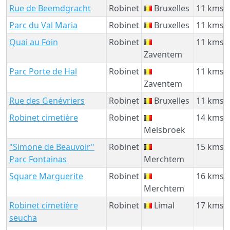
Rue de Beemdgracht
Robinet
Bruxelles
11 kms
Parc du Val Maria
Robinet
Bruxelles
11 kms
Quai au Foin
Robinet
11 kms
Zaventem
Parc Porte de Hal
Robinet
11 kms
Zaventem
Rue des Genévriers
Robinet
Bruxelles
11 kms
Robinet cimetière
Robinet
14 kms
Melsbroek
"Simone de Beauvoir"
Robinet
15 kms
Parc Fontainas
Merchtem
Square Marguerite
Robinet
16 kms
Merchtem
Robinet cimetière
Robinet
Limal
17 kms
seucha