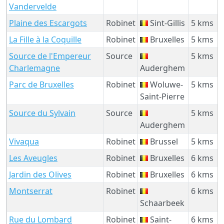
Vandervelde
Plaine des Escargots
Robinet
Sint-Gillis
5 kms
La Fille à la Coquille
Robinet
Bruxelles
5 kms
Source de l'Empereur
Source
5 kms
Charlemagne
Auderghem
Parc de Bruxelles
Robinet
Woluwe-
5 kms
Saint-Pierre
Source du Sylvain
Source
5 kms
Auderghem
Vivaqua
Robinet
Brussel
5 kms
Les Aveugles
Robinet
Bruxelles
6 kms
Jardin des Olives
Robinet
Bruxelles
6 kms
Montserrat
Robinet
6 kms
Schaarbeek
Rue du Lombard
Robinet
Saint-
6 kms