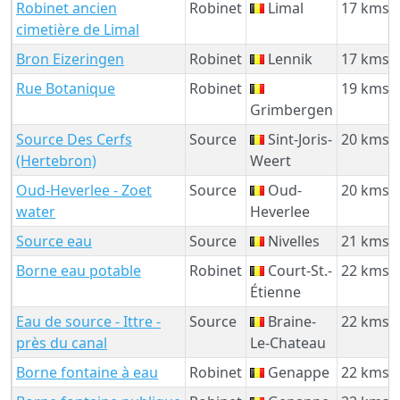
Robinet ancien
Robinet
Limal
17 kms
cimetière de Limal
Bron Eizeringen
Robinet
Lennik
17 kms
Rue Botanique
Robinet
19 kms
Grimbergen
Source Des Cerfs
Source
Sint-Joris-
20 kms
(Hertebron)
Weert
Oud-Heverlee - Zoet
Source
Oud-
20 kms
water
Heverlee
Source eau
Source
Nivelles
21 kms
Borne eau potable
Robinet
Court-St.-
22 kms
Étienne
Eau de source - Ittre -
Source
Braine-
22 kms
près du canal
Le-Chateau
Borne fontaine à eau
Robinet
Genappe
22 kms