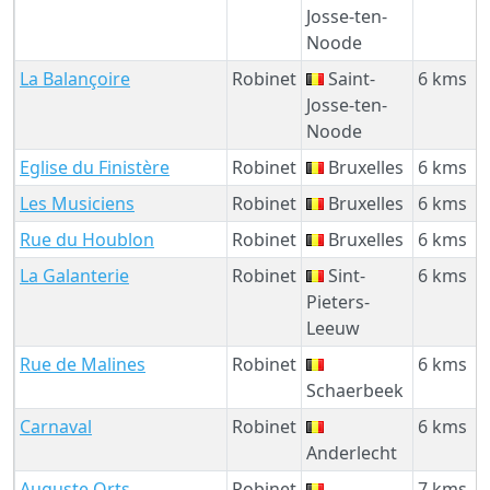
Josse-ten-
Noode
La Balançoire
Robinet
Saint-
6 kms
Josse-ten-
Noode
Eglise du Finistère
Robinet
Bruxelles
6 kms
Les Musiciens
Robinet
Bruxelles
6 kms
Rue du Houblon
Robinet
Bruxelles
6 kms
La Galanterie
Robinet
Sint-
6 kms
Pieters-
Leeuw
Rue de Malines
Robinet
6 kms
Schaerbeek
Carnaval
Robinet
6 kms
Anderlecht
Auguste Orts
Robinet
7 kms