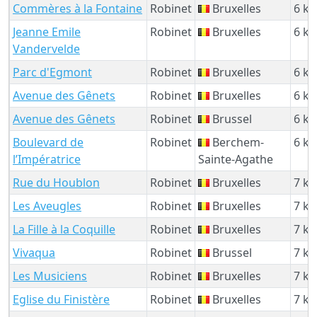
Commères à la Fontaine
Robinet
Bruxelles
6 k
Jeanne Emile
Robinet
Bruxelles
6 k
Vandervelde
Parc d'Egmont
Robinet
Bruxelles
6 k
Avenue des Gênets
Robinet
Bruxelles
6 k
Avenue des Gênets
Robinet
Brussel
6 k
Boulevard de
Robinet
Berchem-
6 k
l’Impératrice
Sainte-Agathe
Rue du Houblon
Robinet
Bruxelles
7 k
Les Aveugles
Robinet
Bruxelles
7 k
La Fille à la Coquille
Robinet
Bruxelles
7 k
Vivaqua
Robinet
Brussel
7 k
Les Musiciens
Robinet
Bruxelles
7 k
Eglise du Finistère
Robinet
Bruxelles
7 k