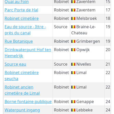
Quai au Foin
Robinet
Zaventem
15 
Parc Porte de Hal
Robinet
Zaventem
17 
Robinet cimetière
Robinet
Melsbroek
18 
Eau de source - Ittre -
Source
Braine-Le-
19 
près du canal
Chateau
Rue Botanique
Robinet
Grimbergen
19 
Drinkwaterpunt Hof ten
Robinet
Opwijk
20 
Hemelrijk
Source eau
Source
Nivelles
21 
Robinet cimetière
Robinet
Limal
22 
seucha
Robinet ancien
Robinet
Limal
22 
cimetière de Limal
Borne fontaine publique
Robinet
Genappe
24 
Waterpunt ingang
Robinet
Lebbeke
24 