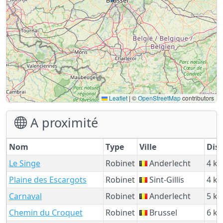
Leaflet
|
©
OpenStreetMap
contributors
A proximité
Nom
Type
Ville
Dis
Le Singe
Robinet
Anderlecht
4 k
Plaine des Escargots
Robinet
Sint-Gillis
4 k
Carnaval
Robinet
Anderlecht
5 k
Chemin du Croquet
Robinet
Brussel
6 k