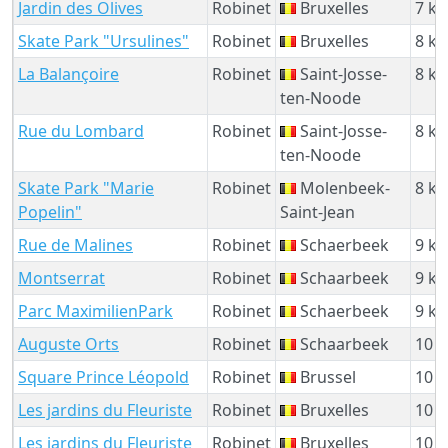
Jardin des Olives
Robinet
Bruxelles
7 k
Skate Park "Ursulines"
Robinet
Bruxelles
8 k
La Balançoire
Robinet
Saint-Josse-
8 k
ten-Noode
Rue du Lombard
Robinet
Saint-Josse-
8 k
ten-Noode
Skate Park "Marie
Robinet
Molenbeek-
8 k
Popelin"
Saint-Jean
Rue de Malines
Robinet
Schaerbeek
9 k
Montserrat
Robinet
Schaarbeek
9 k
Parc MaximilienPark
Robinet
Schaerbeek
9 k
Auguste Orts
Robinet
Schaarbeek
10 
Square Prince Léopold
Robinet
Brussel
10 
Les jardins du Fleuriste
Robinet
Bruxelles
10 
Les jardins du Fleuriste
Robinet
Bruxelles
10 