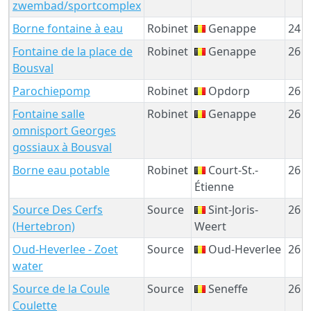
zwembad/sportcomplex
Borne fontaine à eau
Robinet
Genappe
24 
Fontaine de la place de
Robinet
Genappe
26 
Bousval
Parochiepomp
Robinet
Opdorp
26 
Fontaine salle
Robinet
Genappe
26 
omnisport Georges
gossiaux à Bousval
Borne eau potable
Robinet
Court-St.-
26 
Étienne
Source Des Cerfs
Source
Sint-Joris-
26 
(Hertebron)
Weert
Oud-Heverlee - Zoet
Source
Oud-Heverlee
26 
water
Source de la Coule
Source
Seneffe
26 
Coulette