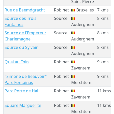
Saint-Pierre
Rue de Beemdgracht
Robinet
Bruxelles
7 kms
Source des Trois
Source
8 kms
Fontaines
Auderghem
Source de l'Empereur
Source
8 kms
Charlemagne
Auderghem
Source du Sylvain
Source
8 kms
Auderghem
Quai au Foin
Robinet
9 kms
Zaventem
"Simone de Beauvoir"
Robinet
9 kms
Parc Fontainas
Merchtem
Parc Porte de Hal
Robinet
11 kms
Zaventem
Square Marguerite
Robinet
11 kms
Merchtem