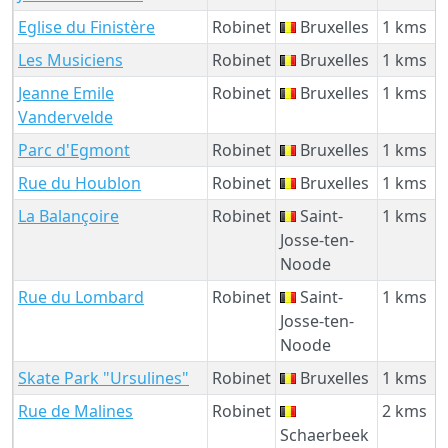
Eglise du Finistère
Robinet
Bruxelles
1 kms
Les Musiciens
Robinet
Bruxelles
1 kms
Jeanne Emile
Robinet
Bruxelles
1 kms
Vandervelde
Parc d'Egmont
Robinet
Bruxelles
1 kms
Rue du Houblon
Robinet
Bruxelles
1 kms
La Balançoire
Robinet
Saint-
1 kms
Josse-ten-
Noode
Rue du Lombard
Robinet
Saint-
1 kms
Josse-ten-
Noode
Skate Park "Ursulines"
Robinet
Bruxelles
1 kms
Rue de Malines
Robinet
2 kms
Schaerbeek