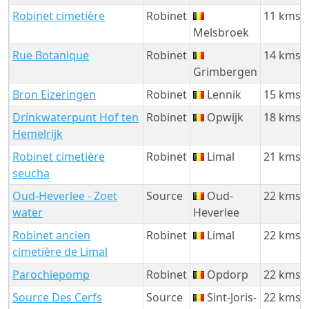
Robinet cimetière
Robinet
11 kms
Melsbroek
Rue Botanique
Robinet
14 kms
Grimbergen
Bron Eizeringen
Robinet
Lennik
15 kms
Drinkwaterpunt Hof ten
Robinet
Opwijk
18 kms
Hemelrijk
Robinet cimetière
Robinet
Limal
21 kms
seucha
Oud-Heverlee - Zoet
Source
Oud-
22 kms
water
Heverlee
Robinet ancien
Robinet
Limal
22 kms
cimetière de Limal
Parochiepomp
Robinet
Opdorp
22 kms
Source Des Cerfs
Source
Sint-Joris-
22 kms