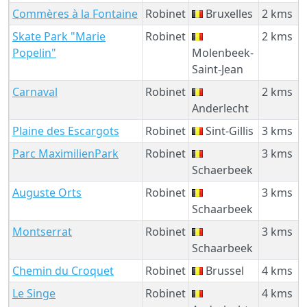
Commères à la Fontaine
Robinet
Bruxelles
2 kms
Skate Park "Marie
Robinet
2 kms
Popelin"
Molenbeek-
Saint-Jean
Carnaval
Robinet
2 kms
Anderlecht
Plaine des Escargots
Robinet
Sint-Gillis
3 kms
Parc MaximilienPark
Robinet
3 kms
Schaerbeek
Auguste Orts
Robinet
3 kms
Schaarbeek
Montserrat
Robinet
3 kms
Schaarbeek
Chemin du Croquet
Robinet
Brussel
4 kms
Le Singe
Robinet
4 kms