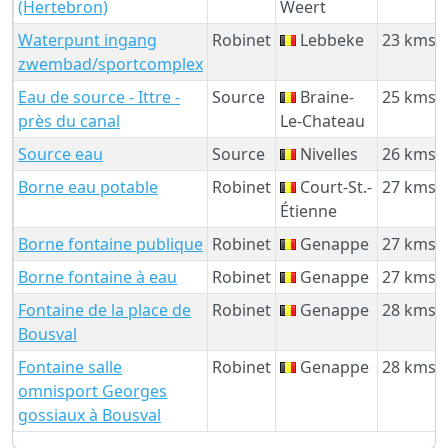
(Hertebron)
Weert
Waterpunt ingang
Robinet
Lebbeke
23 kms
zwembad/sportcomplex
Eau de source - Ittre -
Source
Braine-
25 kms
près du canal
Le-Chateau
Source eau
Source
Nivelles
26 kms
Borne eau potable
Robinet
Court-St.-
27 kms
Étienne
Borne fontaine publique
Robinet
Genappe
27 kms
Borne fontaine à eau
Robinet
Genappe
27 kms
Fontaine de la place de
Robinet
Genappe
28 kms
Bousval
Fontaine salle
Robinet
Genappe
28 kms
omnisport Georges
gossiaux à Bousval