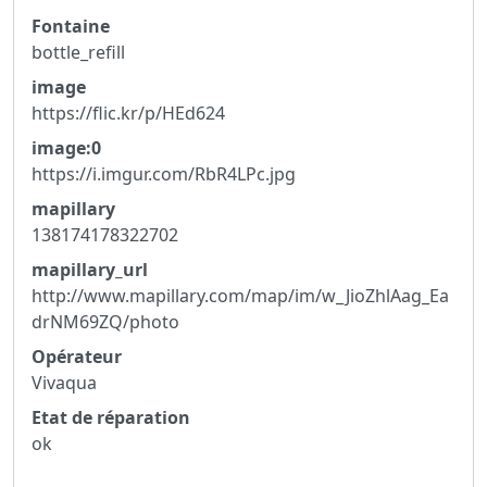
Fontaine
bottle_refill
image
https://flic.kr/p/HEd624
image:0
https://i.imgur.com/RbR4LPc.jpg
mapillary
138174178322702
mapillary_url
http://www.mapillary.com/map/im/w_JioZhlAag_Ea
drNM69ZQ/photo
Opérateur
Vivaqua
Etat de réparation
ok