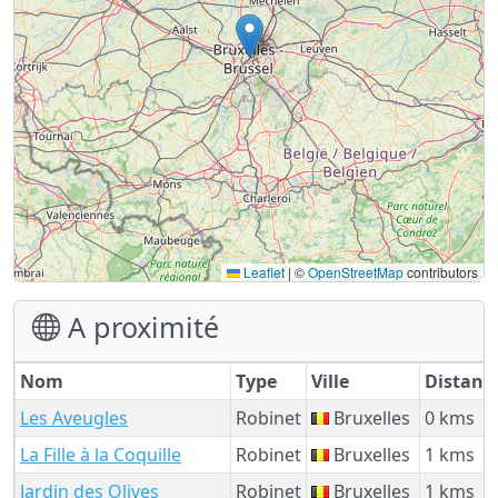
Leaflet
|
©
OpenStreetMap
contributors
A proximité
Nom
Type
Ville
Distanc
Les Aveugles
Robinet
Bruxelles
0 kms
La Fille à la Coquille
Robinet
Bruxelles
1 kms
Jardin des Olives
Robinet
Bruxelles
1 kms