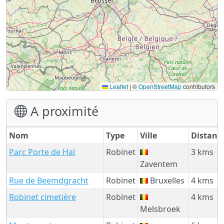
Leaflet
|
©
OpenStreetMap
contributors
A proximité
Nom
Type
Ville
Distanc
Parc Porte de Hal
Robinet
3 kms
Zaventem
Rue de Beemdgracht
Robinet
Bruxelles
4 kms
Robinet cimetière
Robinet
4 kms
Melsbroek