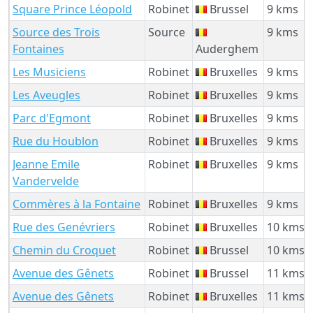
Square Prince Léopold
Robinet
Brussel
9 kms
Source des Trois
Source
9 kms
Fontaines
Auderghem
Les Musiciens
Robinet
Bruxelles
9 kms
Les Aveugles
Robinet
Bruxelles
9 kms
Parc d'Egmont
Robinet
Bruxelles
9 kms
Rue du Houblon
Robinet
Bruxelles
9 kms
Jeanne Emile
Robinet
Bruxelles
9 kms
Vandervelde
Commères à la Fontaine
Robinet
Bruxelles
9 kms
Rue des Genévriers
Robinet
Bruxelles
10 kms
Chemin du Croquet
Robinet
Brussel
10 kms
Avenue des Gênets
Robinet
Brussel
11 kms
Avenue des Gênets
Robinet
Bruxelles
11 kms