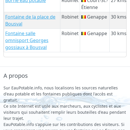
Borne eau potable
Robinet
Court-St.-
27 kms
Étienne
Fontaine de la place de
Robinet
Genappe
30 kms
Bousval
Fontaine salle
Robinet
Genappe
30 kms
omnisport Georges
gossiaux à Bousval
A propos
Sur EauPotable.info, nous localisons les sources naturelles
d'eau potable et les fontaines publiques dont l'accès est
gratuit.
Ce site Internet est utile aux marcheurs, aux cyclistes et aux
visiteurs qui souhaitent remplir leurs bouteilles d'eau pendant
leur trajet.
EauPotable.info s'appuie sur les contributions des visiteurs. Si