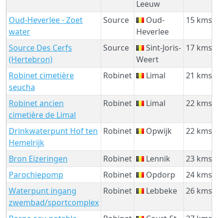
Leeuw
Oud-Heverlee - Zoet
Source
Oud-
15 kms
water
Heverlee
Source Des Cerfs
Source
Sint-Joris-
17 kms
(Hertebron)
Weert
Robinet cimetière
Robinet
Limal
21 kms
seucha
Robinet ancien
Robinet
Limal
22 kms
cimetière de Limal
Drinkwaterpunt Hof ten
Robinet
Opwijk
22 kms
Hemelrijk
Bron Eizeringen
Robinet
Lennik
23 kms
Parochiepomp
Robinet
Opdorp
24 kms
Waterpunt ingang
Robinet
Lebbeke
26 kms
zwembad/sportcomplex