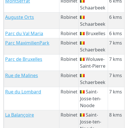
Montserrat
Robinet
6 kms
Schaarbeek
Auguste Orts
Robinet
6 kms
Schaarbeek
Parc du Val Maria
Robinet
Bruxelles
6 kms
Parc MaximilienPark
Robinet
7 kms
Schaerbeek
Parc de Bruxelles
Robinet
Woluwe-
7 kms
Saint-Pierre
Rue de Malines
Robinet
7 kms
Schaerbeek
Rue du Lombard
Robinet
Saint-
7 kms
Josse-ten-
Noode
La Balançoire
Robinet
Saint-
8 kms
Josse-ten-