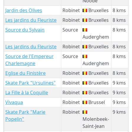
Noode
Jardin des Olives
Robinet
Bruxelles
8 kms
Les jardins du Fleuriste
Robinet
Bruxelles
8 kms
Source du Sylvain
Source
8 kms
Auderghem
Les jardins du Fleuriste
Robinet
Bruxelles
8 kms
Source de l'Empereur
Source
8 kms
Charlemagne
Auderghem
Eglise du Finistère
Robinet
Bruxelles
8 kms
Skate Park "Ursulines"
Robinet
Bruxelles
9 kms
La Fille à la Coquille
Robinet
Bruxelles
9 kms
Vivaqua
Robinet
Brussel
9 kms
Skate Park "Marie
Robinet
9 kms
Popelin"
Molenbeek-
Saint-Jean