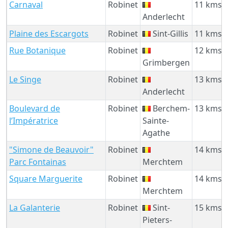
Carnaval
Robinet
11 kms
Anderlecht
Plaine des Escargots
Robinet
Sint-Gillis
11 kms
Rue Botanique
Robinet
12 kms
Grimbergen
Le Singe
Robinet
13 kms
Anderlecht
Boulevard de
Robinet
Berchem-
13 kms
l’Impératrice
Sainte-
Agathe
"Simone de Beauvoir"
Robinet
14 kms
Parc Fontainas
Merchtem
Square Marguerite
Robinet
14 kms
Merchtem
La Galanterie
Robinet
Sint-
15 kms
Pieters-